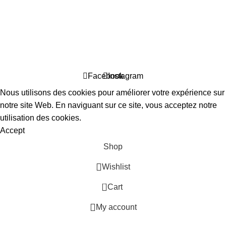
©2022 Morocco backyard ultra
, , tous droits réservés
Politique de Confidentialité
|
Conditions Générales de Vente
Facebook
Instagram
Nous utilisons des cookies pour améliorer votre expérience sur
notre site Web. En naviguant sur ce site, vous acceptez notre
utilisation des cookies.
Accept
Shop
Wishlist
0
Cart
My account