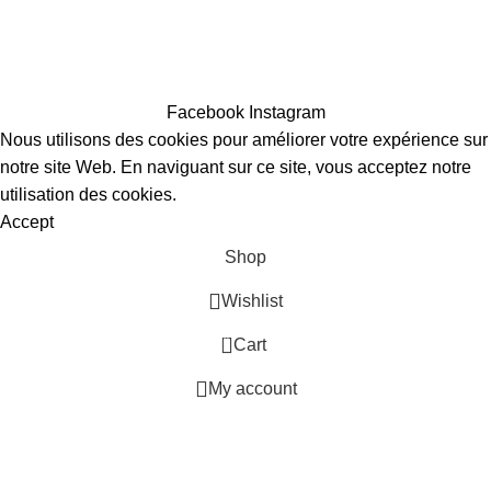
©2022 Morocco backyard ultra
, , tous droits réservés
Politique de Confidentialité
|
Conditions Générales de Vente
Facebook
Instagram
Nous utilisons des cookies pour améliorer votre expérience sur
notre site Web. En naviguant sur ce site, vous acceptez notre
utilisation des cookies.
Accept
Shop
Wishlist
0
Cart
My account